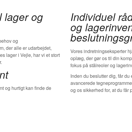
l lager og
Individuel rå
og lagerinven
beslutningsg
 behov og
m, der alle er udarbejdet,
Vores indretningseksperter hjæ
lager i Vejle, har vi et stort
oplæg, der gør os til din kom
r.
fokus på stålreoler og lagerin
nt
Inden du beslutter dig, får du 
avancerede tegneprogrammer
t og hurtigt kan finde de
og os sikkerhed for, at du får 