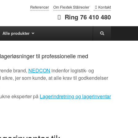
Referencer
Om Flextek Stålreoler
Kontakt
Ring 76 410 480
Alle produkter
 lagerløsninger til professionelle med
ørende brand,
NEDCON
indenfor logistik- og
sikre, jer som kunde, at alle krav til godkendelser
.
trukne eksperter på
Lagerindretning og lagerinventar