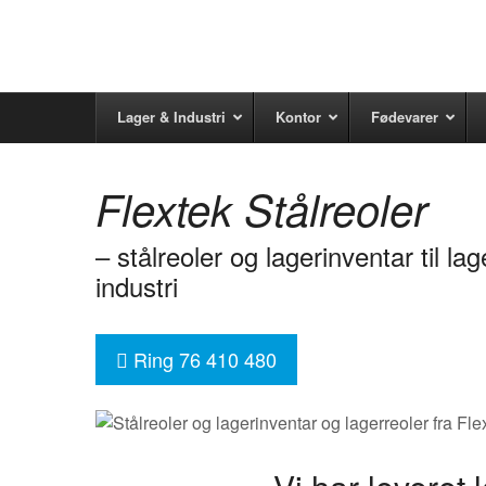
Lager & Industri
Kontor
Fødevarer
Flextek Stålreoler
– stålreoler og lagerinventar til la
industri
Ring 76 410 480