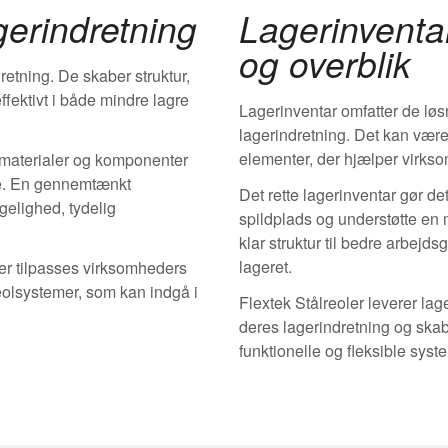
agerindretning
Lagerinventar
og overblik
dretning. De skaber struktur,
ffektivt i både mindre lagre
Lagerinventar omfatter de løs
lagerindretning. Det kan vær
elementer, der hjælper virkso
 materialer og komponenter
ge. En gennemtænkt
Det rette lagerinventar gør de
gelighed, tydelig
spildplads og understøtte en 
klar struktur til bedre arbejd
lageret.
der tilpasses virksomheders
reolsystemer, som kan indgå i
Flextek Stålreoler leverer lag
deres lagerindretning og ska
funktionelle og fleksible syst