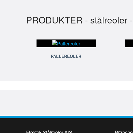
PRODUKTER - stålreoler - pa
PALLEREOLER
Flextek Stålreoler A/S
Branche