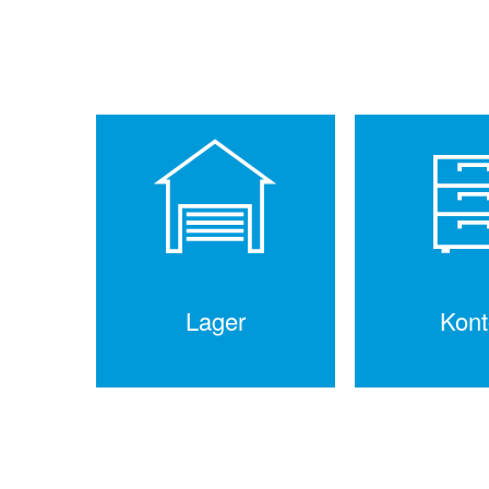
Brancheløsninger
Lager
Kont