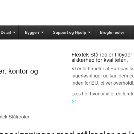
Detail
Byggeri
Support og Hjælp
Brugte reoler
Flextek Stålreoler tilbyder
sikkerhed for kvaliteten.
Vi er forhandler af Europas f
ger, kontor og
lagerløsninger og kan dermed 
inden for EU, bliver overholdt
Læs her hvorfor vi er de fore
>>