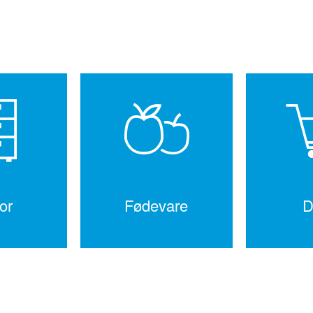
or
Fødevare
D