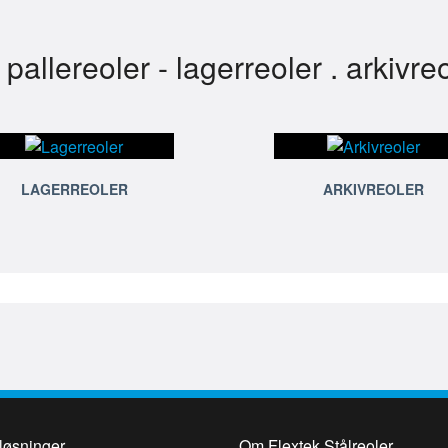
llereoler - lagerreoler . arkivreol
LAGERREOLER
ARKIVREOLER
løsninger
Om Flextek Stålreoler