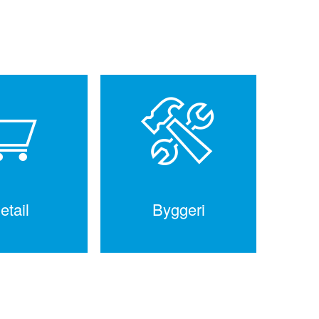
etail
Byggeri