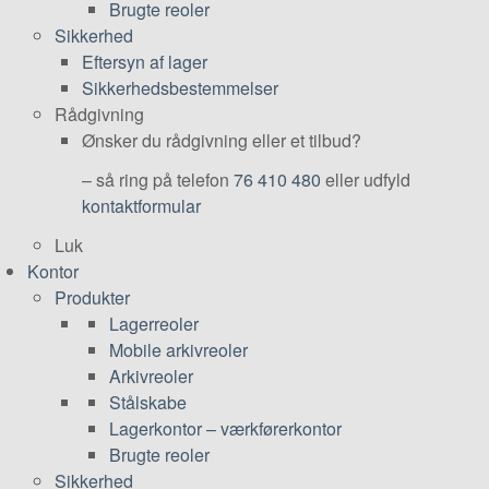
Brugte reoler
Sikkerhed
Eftersyn af lager
Sikkerhedsbestemmelser
Rådgivning
Ønsker du rådgivning eller et tilbud?
– så ring på telefon
76 410 480
eller udfyld
kontaktformular
Luk
Kontor
Produkter
Lagerreoler
Mobile arkivreoler
Arkivreoler
Stålskabe
Lagerkontor – værkførerkontor
Brugte reoler
Sikkerhed