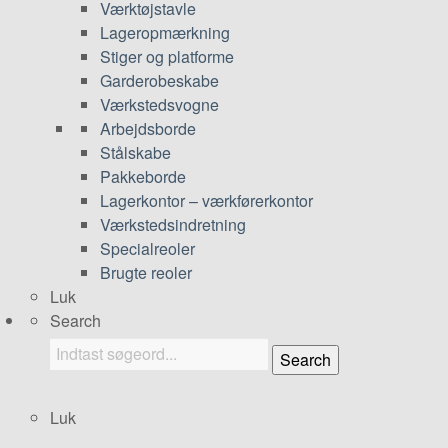
Værktøjstavle
Lageropmærkning
Stiger og platforme
Garderobeskabe
Værkstedsvogne
Arbejdsborde
Stålskabe
Pakkeborde
Lagerkontor – værkførerkontor
Værkstedsindretning
Specialreoler
Brugte reoler
Luk
Search
Search
Luk