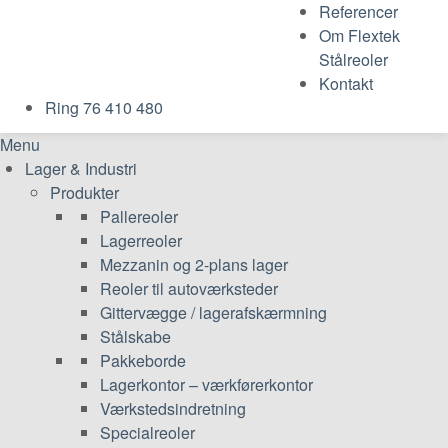
Referencer
Om Flextek
Stålreoler
Kontakt
Ring 76 410 480
Menu
Lager & Industri
Produkter
Pallereoler
Lagerreoler
Mezzanin og 2-plans lager
Reoler til autoværksteder
Gittervægge / lagerafskærmning
Stålskabe
Pakkeborde
Lagerkontor – værkførerkontor
Værkstedsindretning
Specialreoler