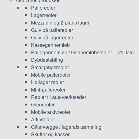
Alle vores produkter
Pallereoler
Lagerreoler
Mezzanin og 2-plans lager
Gulv på pallereoler
Gulv på lagerreoler
Kassegennemløb
Pallegennemløb / Gennemløbsreoler – 4% fald
Dybdestabling
Smalgangsreoler
Mobile pallereoler
Højlager reoler
Mini-pallereoler
Reoler til autoværksteder
Grenreoler
Mobile arkivreoler
Arkivreoler
Gittervægge / lagerafskærmning
Skuffer og kasser