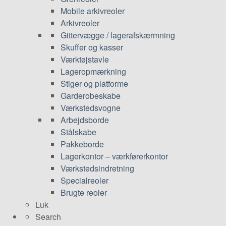
Mobile arkivreoler
Arkivreoler
Gittervægge / lagerafskærmning
Skuffer og kasser
Værktøjstavle
Lageropmærkning
Stiger og platforme
Garderobeskabe
Værkstedsvogne
Arbejdsborde
Stålskabe
Pakkeborde
Lagerkontor – værkførerkontor
Værkstedsindretning
Specialreoler
Brugte reoler
Luk
Search