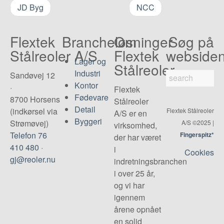
JD Byg
NCC
Flextek
Brancheløsninger
Om
Søg på
Stålreoler A/S
Flextek
webside
Lager og
Stålreoler
Industri
Sandøvej 12
Kontor
·
Flextek
Fødevare
8700 Horsens
Stålreoler
Detail
(indkørsel via
Flextek Stålreoler
A/S er en
Byggeri
Strømøvej)
A/S ©2025 |
virksomhed,
Telefon 76
Fingerspitz*
der har været
410 480
·
i
Cookies
gj@reoler.nu
indretningsbranchen
i over 25 år,
og vi har
igennem
årene opnået
en solid