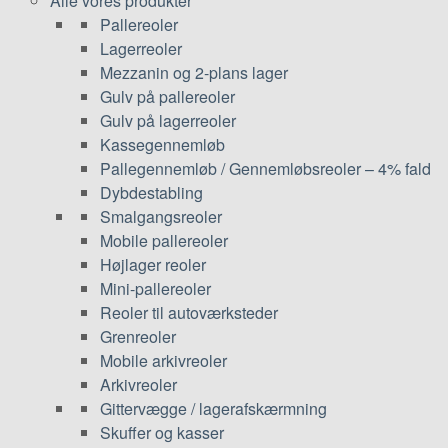
Alle vores produkter
Pallereoler
Lagerreoler
Mezzanin og 2-plans lager
Gulv på pallereoler
Gulv på lagerreoler
Kassegennemløb
Pallegennemløb / Gennemløbsreoler – 4% fald
Dybdestabling
Smalgangsreoler
Mobile pallereoler
Højlager reoler
Mini-pallereoler
Reoler til autoværksteder
Grenreoler
Mobile arkivreoler
Arkivreoler
Gittervægge / lagerafskærmning
Skuffer og kasser