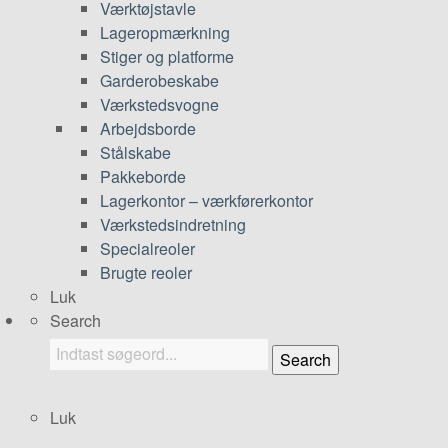
Værktøjstavle
Lageropmærkning
Stiger og platforme
Garderobeskabe
Værkstedsvogne
Arbejdsborde
Stålskabe
Pakkeborde
Lagerkontor – værkførerkontor
Værkstedsindretning
Specialreoler
Brugte reoler
Luk
Search
Search
Luk