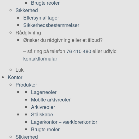
Brugte reoler
Sikkerhed
Eftersyn af lager
Sikkerhedsbestemmelser
Rådgivning
Ønsker du rådgivning eller et tilbud?
– så ring på telefon
76 410 480
eller udfyld
kontaktformular
Luk
Kontor
Produkter
Lagerreoler
Mobile arkivreoler
Arkivreoler
Stålskabe
Lagerkontor – værkførerkontor
Brugte reoler
Sikkerhed