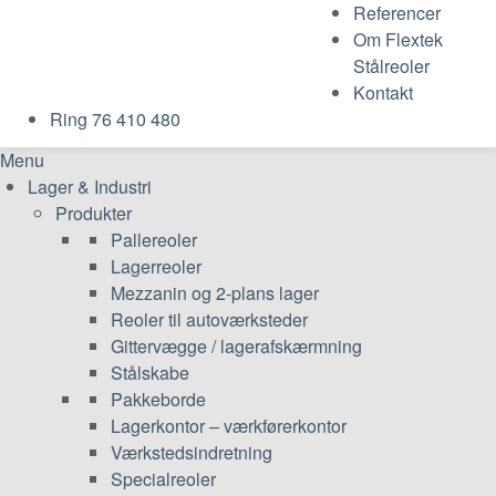
Referencer
Om Flextek
Stålreoler
Kontakt
Ring 76 410 480
Menu
Lager & Industri
Produkter
Pallereoler
Lagerreoler
Mezzanin og 2-plans lager
Reoler til autoværksteder
Gittervægge / lagerafskærmning
Stålskabe
Pakkeborde
Lagerkontor – værkførerkontor
Værkstedsindretning
Specialreoler