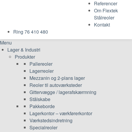
Referencer
Om Flextek
Stålreoler
Kontakt
Ring 76 410 480
Menu
Lager & Industri
Produkter
Pallereoler
Lagerreoler
Mezzanin og 2-plans lager
Reoler til autoværksteder
Gittervægge / lagerafskærmning
Stålskabe
Pakkeborde
Lagerkontor – værkførerkontor
Værkstedsindretning
Specialreoler