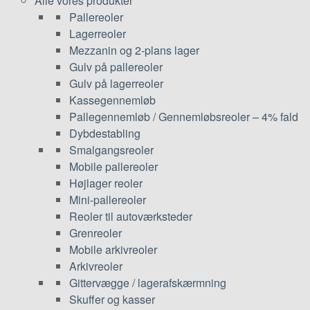
Alle vores produkter
Pallereoler
Lagerreoler
Mezzanin og 2-plans lager
Gulv på pallereoler
Gulv på lagerreoler
Kassegennemløb
Pallegennemløb / Gennemløbsreoler – 4% fald
Dybdestabling
Smalgangsreoler
Mobile pallereoler
Højlager reoler
Mini-pallereoler
Reoler til autoværksteder
Grenreoler
Mobile arkivreoler
Arkivreoler
Gittervægge / lagerafskærmning
Skuffer og kasser