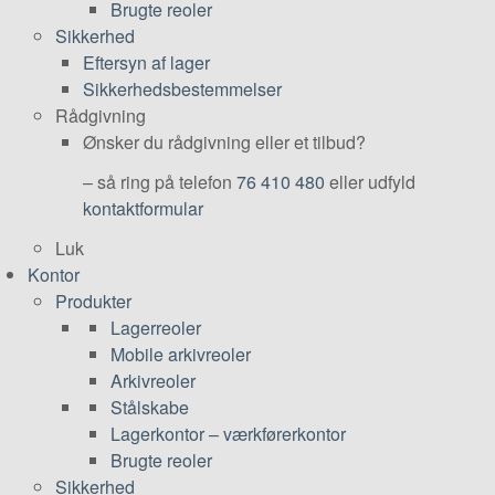
Brugte reoler
Sikkerhed
Eftersyn af lager
Sikkerhedsbestemmelser
Rådgivning
Ønsker du rådgivning eller et tilbud?
– så ring på telefon
76 410 480
eller udfyld
kontaktformular
Luk
Kontor
Produkter
Lagerreoler
Mobile arkivreoler
Arkivreoler
Stålskabe
Lagerkontor – værkførerkontor
Brugte reoler
Sikkerhed