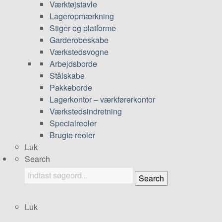
Værktøjstavle
Lageropmærkning
Stiger og platforme
Garderobeskabe
Værkstedsvogne
Arbejdsborde
Stålskabe
Pakkeborde
Lagerkontor – værkførerkontor
Værkstedsindretning
Specialreoler
Brugte reoler
Luk
Search
Search
Luk